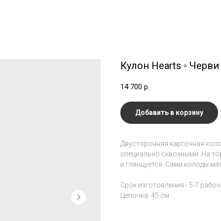
Кулон Hearts ◦ Черви
14 700
р.
Добавить в корзину
Двусторонняя карточная колод
специально сквозными. На то
и глянцуется. Сами колоды ма
Срок изготовления - 5-7 рабоч
Цепочка: 45 см