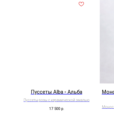
Пуссеты Alba ◦ Альба
Монос
Пуссеты розы с керамической эмалью
Моносе
17 500
р.
(ки