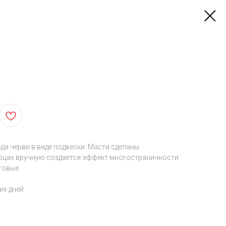
а черви в виде подвески. Масти сделаны
рцах вручную создается эффект многостраничности
товые.
их дней