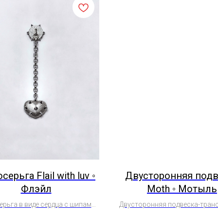
ерьга Flail with luv ◦
Двусторонняя подв
Флэйл
Moth ◦ Мотыль
рьга в виде сердца с шипами
Двусторонняя подвеска-тра
стень) с винтовым замком
в виде мотылька